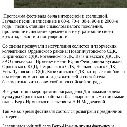
Программа фестиваля была интересной и зрелищной.
Звучали песни, написанные в 60-е, 70-е, 80-е, 90-е и 2000–е
года – песни, ставшие символом целого поколения,
прошедшие испытание временем и не утратившие своей
красоты, яркости и популярности.
Со сцены прозвучали выступления солистов и творческих
коллективов Ордынского района: Новопичуговского СДК,
Кирзинского СДК, Рогалевского ДК, Вагайцевского ДК, ДК
ЗАО племзавод «Ирмень» имени Юрия Федоровича Бугакова,
Ордынского КДЦ, Петровского СДК, Чернаковского СДК,
Усть-Луковского СДК, Козихинского СДК, которые с любовью
и мастерством исполнили для жителей и гостей села
бессмертные хиты советской и российской эстрады.
Все участники мероприятия награждены Дипломами отдела
культуры Ордынского района и благодарственными письмами
главы Верх-Ирменского сельсовета Н.Н.Медведевой.
Так же во время фестиваля состоялся розыгрыш праздничной
лотереи.
Завершился юбилей села Верх-Ирмень ярким фаер-шоу и