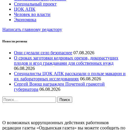
Специальный проект
ЦОК АПК
Человек во власти
Экономика
Написать главному редактору
Новости региона
Они сделали село безопаснее
07.08.2026
О сроках заготовки кедровых орехов, дикорастущих
плодов и ягод гражданами для собственных нужд
06.08.2026
Специалисты ЦОК АПК рассказали о пользе макарон и
их лабораторных исследованиях
06.08.2026
Сергей Воюш награжден Почетной грамотой
губернатора
06.08.2026
Найти:
ПРОТИВОДЕЙСТВИЕ КОРРУПЦИИ
О возможных коррупционных действиях работников
редакции газеты «Ордынская газета» вы можете сообщить по