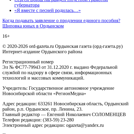
губернатора
«Я вместе с песней родилась…»
Навигация
Когда подавать заявление о продлении единого пособия?
Шиповка юных в Ордынском
по
16+
записям
© 2020-2026 ord-gazeta.ru Ордынская газета (орд-газета.ру)
Интернет-издание Ордынского района
Регистрационный номер
Эл № ФС77-79943 от 31.12.2020 г. выдано Федеральной
службой по надзору в сфере связи, информационных
технологий и массовых коммуникаций.
Учредитель: Государственное автономное учреждение
Новосибирской области «РегионМедиа»
Адрес редакции: 633261 Новосибирская область, Ордынский
район, р.п. Ордынское, пр. Ленина, 23.
Главный редактор — Евгений Николаевич СОЛОМЕНЦЕВ
Телефон редакции: (383-59) 23-280
Электронный адрес редакции: ogazeta@yandex.ru