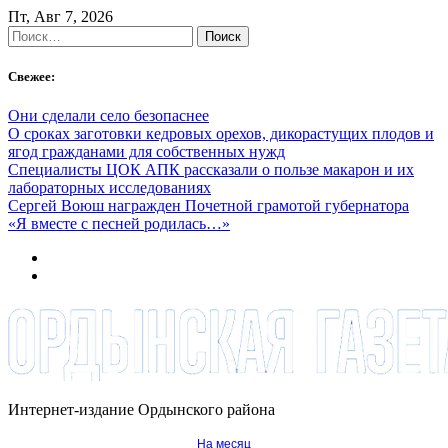
Skip
Пт, Авг 7, 2026
to
Найти:
content
Свежее:
Они сделали село безопаснее
О сроках заготовки кедровых орехов, дикорастущих плодов и
ягод гражданами для собственных нужд
Специалисты ЦОК АПК рассказали о пользе макарон и их
лабораторных исследованиях
Сергей Воюш награжден Почетной грамотой губернатора
«Я вместе с песней родилась…»
Интернет-издание Ордынского района
На месяц