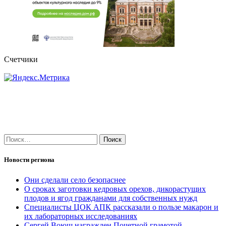
Счетчики
Найти:
Новости региона
Они сделали село безопаснее
О сроках заготовки кедровых орехов, дикорастущих
плодов и ягод гражданами для собственных нужд
Специалисты ЦОК АПК рассказали о пользе макарон и
их лабораторных исследованиях
Сергей Воюш награжден Почетной грамотой