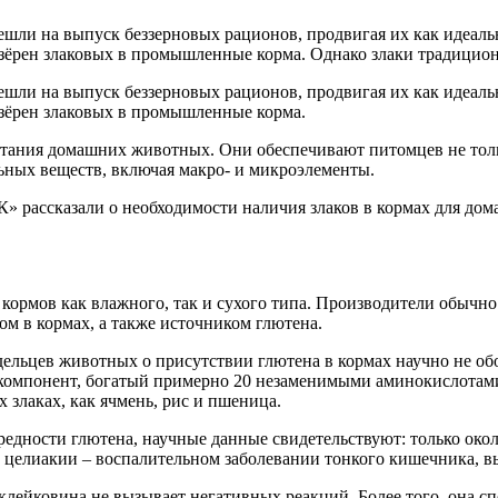
ешли на выпуск беззерновых рационов, продвигая их как идеал
 зёрен злаковых в промышленные корма. Однако злаки традицио
ешли на выпуск беззерновых рационов, продвигая их как идеал
 зёрен злаковых в промышленные корма.
ания домашних животных. Они обеспечивают питомцев не тольк
льных веществ, включая макро- и микроэлементы.
ассказали о необходимости наличия злаков в кормах для домаш
ормов как влажного, так и сухого типа. Производители обычно вк
м в кормах, а также источником глютена.
ельцев животных о присутствии глютена в кормах научно не обо
т компонент, богатый примерно 20 незаменимыми аминокислотам
х злаках, как ячмень, рис и пшеница.
редности глютена, научные данные свидетельствуют: только окол
и целиакии – воспалительном заболевании тонкого кишечника, 
клейковина не вызывает негативных реакций. Более того, она 