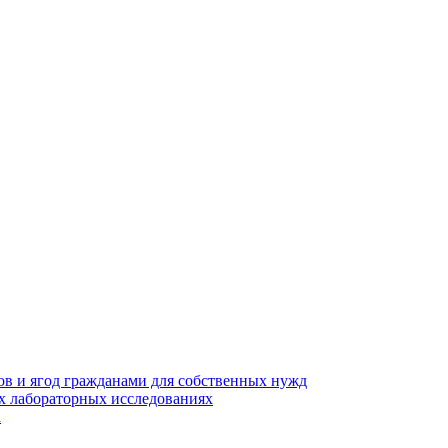
ов и ягод гражданами для собственных нужд
х лабораторных исследованиях
а