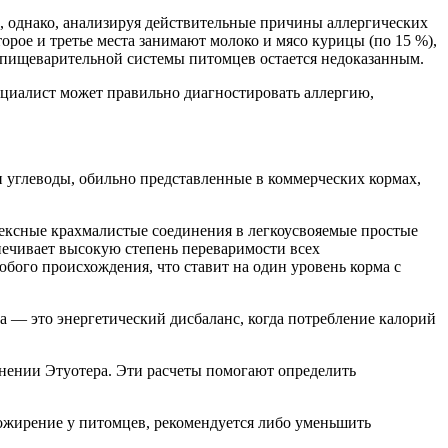
, однако, анализируя действительные причины аллергических
рое и третье места занимают молоко и мясо курицы (по 15 %),
ля пищеварительной системы питомцев остается недоказанным.
циалист может правильно диагностировать аллергию,
 углеводы, обильно представленные в коммерческих кормах,
лексные крахмалистые соединения в легкоусвояемые простые
печивает высокую степень переваримости всех
бого происхождения, что ставит на один уровень корма с
а — это энергетический дисбаланс, когда потребление калорий
ении Этуотера. Эти расчеты помогают определить
 ожирение у питомцев, рекомендуется либо уменьшить