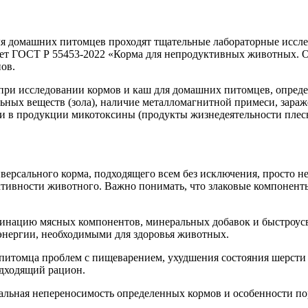
ля домашних питомцев проходят тщательные лабораторные исслед
ет ГОСТ Р 55453-2022 «Корма для непродуктивных животных. О
ов.
 исследовании кормов и каш для домашних питомцев, определя
льных веществ (зола), наличие металломагнитной примеси, зараж
 ли в продукции микотоксины (продукты жизнедеятельности пле
ерсального корма, подходящего всем без исключения, просто не
ктивности животного. Важно понимать, что злаковые компоненты
инацию мясных компонентов, минеральных добавок и быстроусв
энергии, необходимыми для здоровья животных.
 питомца проблем с пищеварением, ухудшения состояния шерсти
одходящий рацион.
альная непереносимость определенных кормов и особенности п