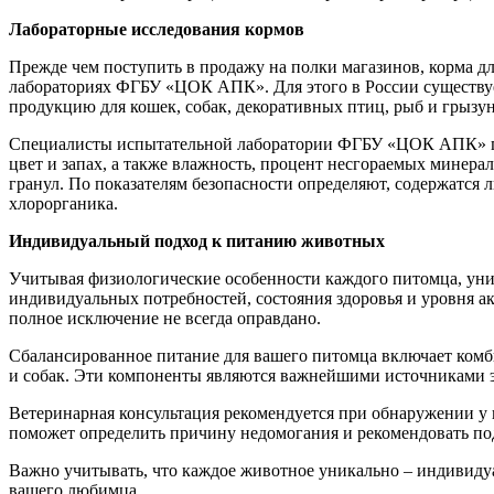
Лабораторные исследования кормов
Прежде чем поступить в продажу на полки магазинов, корма д
лабораториях ФГБУ «ЦОК АПК». Для этого в России существу
продукцию для кошек, собак, декоративных птиц, рыб и грызун
Специалисты испытательной лаборатории ФГБУ «ЦОК АПК» при
цвет и запах, а также влажность, процент несгораемых минера
гранул. По показателям безопасности определяют, содержатся
хлорорганика.
Индивидуальный подход к питанию животных
Учитывая физиологические особенности каждого питомца, унив
индивидуальных потребностей, состояния здоровья и уровня а
полное исключение не всегда оправдано.
Сбалансированное питание для вашего питомца включает комб
и собак. Эти компоненты являются важнейшими источниками 
Ветеринарная консультация рекомендуется при обнаружении у
поможет определить причину недомогания и рекомендовать п
Важно учитывать, что каждое животное уникально – индивиду
вашего любимца.