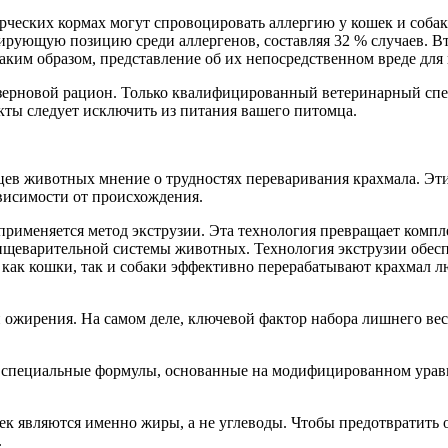
ческих кормах могут спровоцировать аллергию у кошек и собак
рующую позицию среди аллергенов, составляя 32 % случаев. Вто
. Таким образом, представление об их непосредственном вреде д
ззерновой рацион. Только квалифицированный ветеринарный спе
кты следует исключить из питания вашего питомца.
ев животных мнение о трудностях переваривания крахмала. Эти
висимости от происхождения.
 применяется метод экструзии. Эта технология превращает комп
пищеварительной системы животных. Технология экструзии обес
как кошки, так и собаки эффективно перерабатывают крахмал лю
 ожирения. На самом деле, ключевой фактор набора лишнего вес
 специальные формулы, основанные на модифицированном уравн
ек являются именно жиры, а не углеводы. Чтобы предотвратить
.