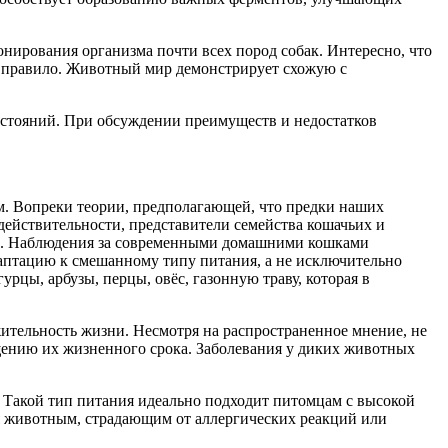
нирования организма почти всех пород собак. Интересно, что
не правило. Животный мир демонстрирует схожую с
остояний. При обсуждении преимуществ и недостатков
м. Вопреки теории, предполагающей, что предки наших
ействительности, представители семейства кошачьих и
нты. Наблюдения за современными домашними кошками
аптацию к смешанному типу питания, а не исключительно
рцы, арбузы, перцы, овёс, газонную траву, которая в
ительность жизни. Несмотря на распространенное мнение, не
щению их жизненного срока. Заболевания у диких животных
 Такой тип питания идеально подходит питомцам с высокой
ся животным, страдающим от аллергических реакций или