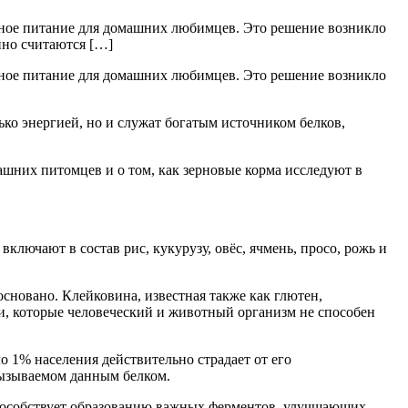
ьное питание для домашних любимцев. Это решение возникло
нно считаются […]
ьное питание для домашних любимцев. Это решение возникло
о энергией, но и служат богатым источником белков,
них питомцев и о том, как зерновые корма исследуют в
лючают в состав рис, кукурузу, овёс, ячмень, просо, рожь и
сновано. Клейковина, известная также как глютен,
и, которые человеческий и животный организм не способен
о 1% населения действительно страдает от его
вызываемом данным белком.
способствует образованию важных ферментов, улучшающих