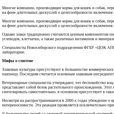
Многие компании, производящие корма для кошек и собак, пер
на фоне длительных дискуссий о целесообразности включения
Многие компании, производящие корма для кошек и собак, пер
на фоне длительных дискуссий о целесообразности включения
Однако злаки традиционно считаются ценным компонентом пит
углеводов, клетчатки, а также различных витаминов и минера
Специалисты Новосибирского подразделения ФГБУ «ЦОК АПК» р
лаборатории.
Мифы о глютене
Злаковые культуры присутствуют в большинстве коммерческих к
пшеницу. Последняя считается основным злаковым ингредиенто
Ветеринарные специалисты утверждают, что беспокойство влад
представляет собой белок растительного происхождения. Это
синтезировать самостоятельно, в основном присутствует в таки
Несмотря на распространившееся в 2000-х годах убеждение о в
непереносимости. Эта реакция проявляется исключительно пр
У большинства людей со здоровой пищеварительной системой 