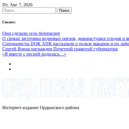
Skip
Пт, Авг 7, 2026
to
Найти:
content
Свежее:
Они сделали село безопаснее
О сроках заготовки кедровых орехов, дикорастущих плодов и 
Специалисты ЦОК АПК рассказали о пользе макарон и их лаб
Сергей Воюш награжден Почетной грамотой губернатора
«Я вместе с песней родилась…»
Интернет-издание Ордынского района