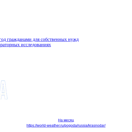
ягод гражданами для собственных нужд
ораторных исследованиях
На месяц
https://world-weather.ru/pogoda/russia/krasnodar/