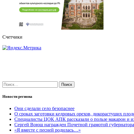
Счетчики
Найти:
Новости региона
Они сделали село безопаснее
О сроках заготовки кедровых орехов, дикорастущих плод
Специалисты ЦОК АПК рассказали о пользе макарон и и
Сергей Воюш награжден Почетной грамотой губернатор
«Я вместе с песней родилась…»