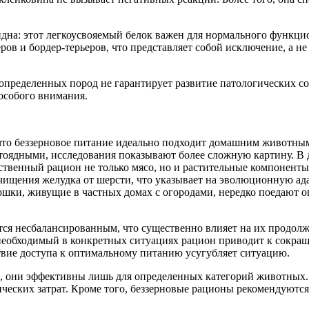
на: этот легкоусвояемый белок важен для нормального функцио
ров и бордер-терьеров, что представляет собой исключение, а 
определенных пород не гарантирует развитие патологических с
 особого внимания.
что беззерновое питание идеально подходит домашним животны
ядными, исследования показывают более сложную картину. В д
тественный рацион не только мясо, но и растительные компоне
очищения желудка от шерсти, что указывает на эволюционную ад
ошки, живущие в частных домах с огородами, нередко поедают огу
тся несбалансированным, что существенно влияет на их продолж
 необходимый в конкретных ситуациях рацион приводит к сокра
ствие доступа к оптимальному питанию усугубляет ситуацию.
а, они эффективны лишь для определенных категорий животных.
ических затрат. Кроме того, беззерновые рационы рекомендуют