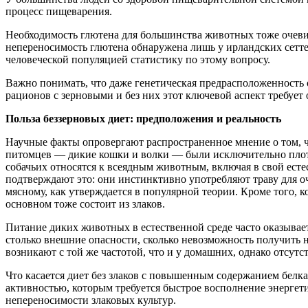
процесс пищеварения.
Необходимость глютена для большинства животных тоже очевид
непереносимость глютена обнаружена лишь у ирландских сетте
человеческой популяцией статистику по этому вопросу.
Важно понимать, что даже генетическая предрасположенность 
рационов с зерновыми и без них этот ключевой аспект требует
Польза беззерновых диет: предположения и реальность
Научные факты опровергают распространенное мнение о том, 
питомцев — дикие кошки и волки — были исключительно плото
собачьих относятся к всеядным животным, включая в свой ес
подтверждают это: они инстинктивно употребляют траву для 
мясному, как утверждается в популярной теории. Кроме того, к
основном тоже состоит из злаков.
Питание диких животных в естественной среде часто оказывае
столько внешние опасности, сколько невозможность получить
возникают с той же частотой, что и у домашних, однако отсут
Что касается диет без злаков с повышенным содержанием белк
активностью, которым требуется быстрое восполнение энергет
непереносимости злаковых культур.