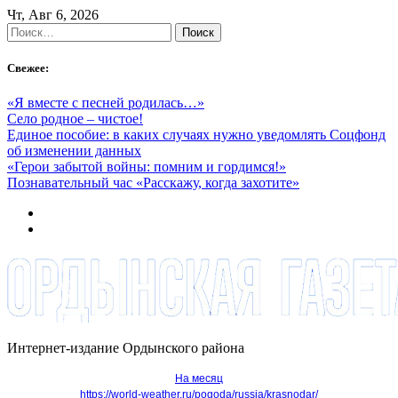
Skip
Чт, Авг 6, 2026
to
Найти:
content
Свежее:
«Я вместе с песней родилась…»
Село родное – чистое!
Единое пособие: в каких случаях нужно уведомлять Соцфонд
об изменении данных
«Герои забытой войны: помним и гордимся!»
Познавательный час «Расскажу, когда захотите»
Интернет-издание Ордынского района
На месяц
https://world-weather.ru/pogoda/russia/krasnodar/