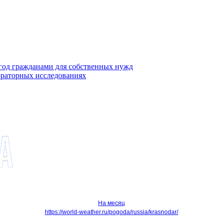
ягод гражданами для собственных нужд
ораторных исследованиях
На месяц
https://world-weather.ru/pogoda/russia/krasnodar/