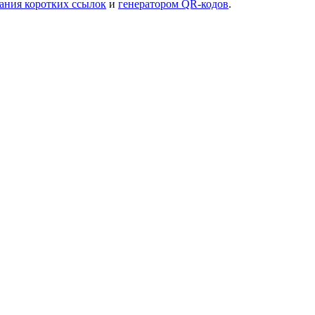
дания коротких ссылок
и
генератором QR-кодов
.