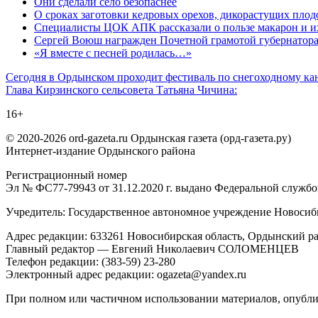
Они сделали село безопаснее
О сроках заготовки кедровых орехов, дикорастущих плод
Специалисты ЦОК АПК рассказали о пользе макарон и и
Сергей Воюш награжден Почетной грамотой губернатор
«Я вместе с песней родилась…»
Навигация
Сегодня в Ордынском проходит фестиваль по снегоходному ка
Глава Кирзинского сельсовета Татьяна Чичина:
по
16+
записям
© 2020-2026 ord-gazeta.ru Ордынская газета (орд-газета.ру)
Интернет-издание Ордынского района
Регистрационный номер
Эл № ФС77-79943 от 31.12.2020 г. выдано Федеральной служб
Учредитель: Государственное автономное учреждение Новоси
Адрес редакции: 633261 Новосибирская область, Ордынский рай
Главный редактор — Евгений Николаевич СОЛОМЕНЦЕВ
Телефон редакции: (383-59) 23-280
Электронный адрес редакции: ogazeta@yandex.ru
При полном или частичном использовании материалов, опублик