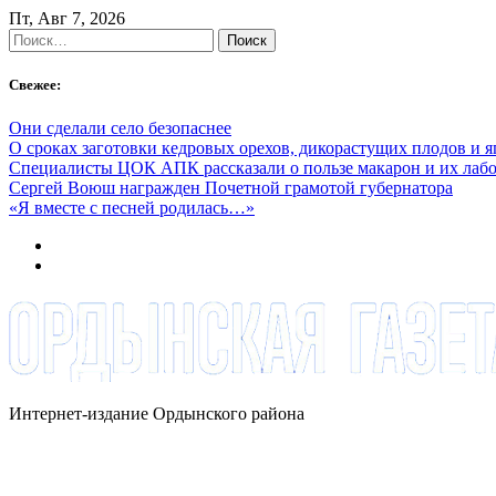
Skip
Пт, Авг 7, 2026
to
Найти:
content
Свежее:
Они сделали село безопаснее
О сроках заготовки кедровых орехов, дикорастущих плодов и 
Специалисты ЦОК АПК рассказали о пользе макарон и их лаб
Сергей Воюш награжден Почетной грамотой губернатора
«Я вместе с песней родилась…»
Интернет-издание Ордынского района