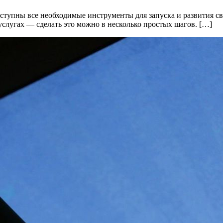
упны все необходимые инструменты для запуска и развития свое
услугах — сделать это можно в несколько простых шагов. […]