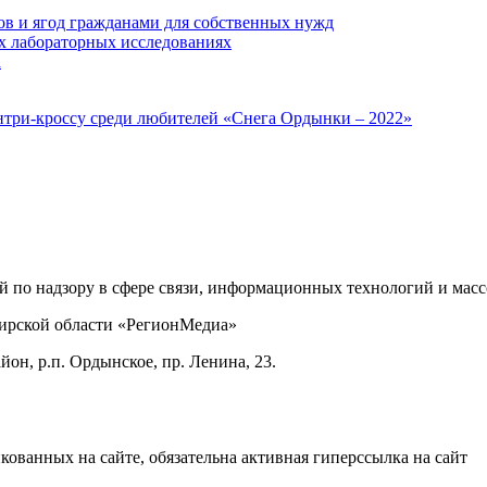
ов и ягод гражданами для собственных нужд
х лабораторных исследованиях
а
нтри-кроссу среди любителей «Снега Ордынки – 2022»
ой по надзору в сфере связи, информационных технологий и ма
бирской области «РегионМедиа»
он, р.п. Ордынское, пр. Ленина, 23.
ованных на сайте, обязательна активная гиперссылка на сайт