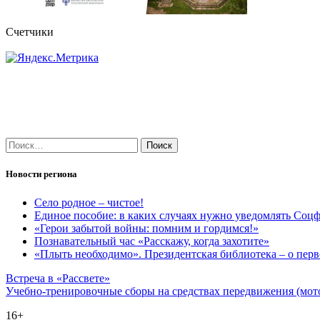
Счетчики
Найти:
Новости региона
Село родное – чистое!
Единое пособие: в каких случаях нужно уведомлять Соц
«Герои забытой войны: помним и гордимся!»
Познавательный час «Расскажу, когда захотите»
«Плыть необходимо». Президентская библиотека – о пер
Навигация
Встреча в «Рассвете»
Учебно-тренировочные сборы на средствах передвижения (мот
по
16+
записям