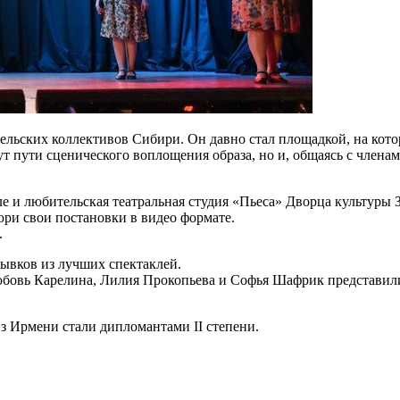
ельских коллективов Сибири. Он давно стал площадкой, на кото
т пути сценического воплощения образа, но и, общаясь с члена
ле и любительская театральная студия «Пьеса» Дворца культуры
юри свои постановки в видео формате.
.
ывков из лучших спектаклей.
бовь Карелина, Лилия Прокопьева и Софья Шафрик представили 
з Ирмени стали дипломантами II степени.