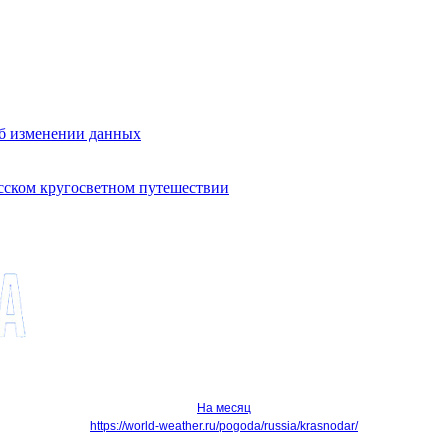
об изменении данных
усском кругосветном путешествии
На месяц
https://world-weather.ru/pogoda/russia/krasnodar/