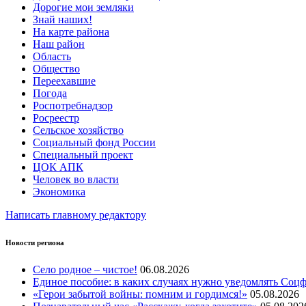
Дорогие мои земляки
Знай наших!
На карте района
Наш район
Область
Общество
Переехавшие
Погода
Роспотребнадзор
Росреестр
Сельское хозяйство
Социальный фонд России
Специальный проект
ЦОК АПК
Человек во власти
Экономика
Написать главному редактору
Новости региона
Село родное – чистое!
06.08.2026
Единое пособие: в каких случаях нужно уведомлять Соц
«Герои забытой войны: помним и гордимся!»
05.08.2026