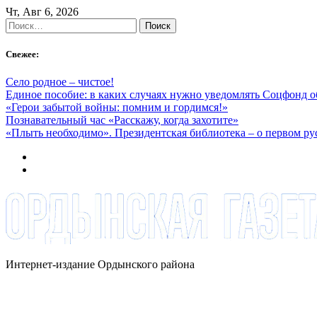
Skip
Чт, Авг 6, 2026
to
Найти:
content
Свежее:
Село родное – чистое!
Единое пособие: в каких случаях нужно уведомлять Соцфонд 
«Герои забытой войны: помним и гордимся!»
Познавательный час «Расскажу, когда захотите»
«Плыть необходимо». Президентская библиотека – о первом р
Интернет-издание Ордынского района