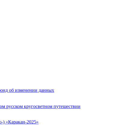
фонд об изменении данных
вом русском кругосветном путешествии
о-) «Каракан-2025»