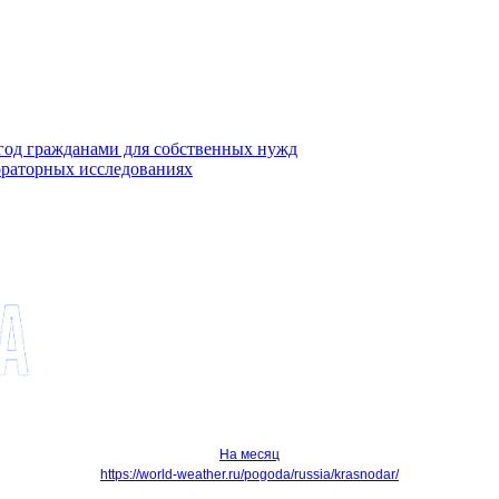
ягод гражданами для собственных нужд
ораторных исследованиях
На месяц
https://world-weather.ru/pogoda/russia/krasnodar/