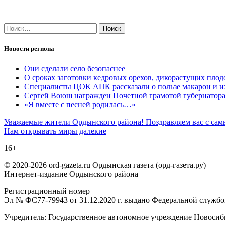
Найти:
Новости региона
Они сделали село безопаснее
О сроках заготовки кедровых орехов, дикорастущих плод
Специалисты ЦОК АПК рассказали о пользе макарон и и
Сергей Воюш награжден Почетной грамотой губернатор
«Я вместе с песней родилась…»
Навигация
Уважаемые жители Ордынского района! Поздравляем вас с сам
Нам открывать миры далекие
по
16+
записям
© 2020-2026 ord-gazeta.ru Ордынская газета (орд-газета.ру)
Интернет-издание Ордынского района
Регистрационный номер
Эл № ФС77-79943 от 31.12.2020 г. выдано Федеральной служб
Учредитель: Государственное автономное учреждение Новоси