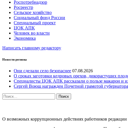
Роспотребнадзор
Росреестр
Сельское хозяйство
Социальный фонд России
Специальный проект
ЦОК АПК
Человек во власти
Экономика
Написать главному редактору
Новости региона
Они сделали село безопаснее
07.08.2026
О сроках заготовки кедровых орехов, дикорастущих плод
Специалисты ЦОК АПК рассказали о пользе макарон и и
Сергей Воюш награжден Почетной грамотой губернатор
Найти:
ПРОТИВОДЕЙСТВИЕ КОРРУПЦИИ
О возможных коррупционных действиях работников редакции г