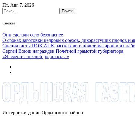
Skip
Пт, Авг 7, 2026
to
Найти:
content
Свежее:
Они сделали село безопаснее
О сроках заготовки кедровых орехов, дикорастущих плодов и 
Специалисты ЦОК АПК рассказали о пользе макарон и их лаб
Сергей Воюш награжден Почетной грамотой губернатора
«Я вместе с песней родилась…»
Интернет-издание Ордынского района