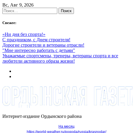
Skip
Вс, Авг 9, 2026
to
Найти:
content
Свежее:
«Ни дня без спорта!»
С праздником, с Днем строителя!
Дорогие строители и ветераны отрасли!
"Мне интересно работать с детьми"
Уважаемые спортсмены, тренеры, ветераны спорта и все
любители активного образа жизни!
Интернет-издание Ордынского района
На месяц
https://world-weather.ru/pogoda/russia/krasnodar/