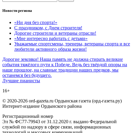
Новости региона
«Ни дня без спорта!»
С праздником, с Днем строителя!
Дорогие строители и ветераны отрасли!
«Мне интересно работать с детьми»
Уважаемые спортсмены, тренеры, ветераны спорта и все
любители активного образа жизни!
Навигация
Дорогие земляки! Наша память не должна стирать великие
события тяжёлого пути к Победе. Ведь без твёрдой опоры на
по
наше прошлое, на славные традиции наших предков, мы
записям
останемся без будущего.
Лучшие пианисты
16+
© 2020-2026 ord-gazeta.ru Ордынская газета (орд-газета.ру)
Интернет-издание Ордынского района
Регистрационный номер
Эл № ФС77-79943 от 31.12.2020 г. выдано Федеральной
службой по надзору в сфере связи, информационных
технологий и массовых коммуникаций.