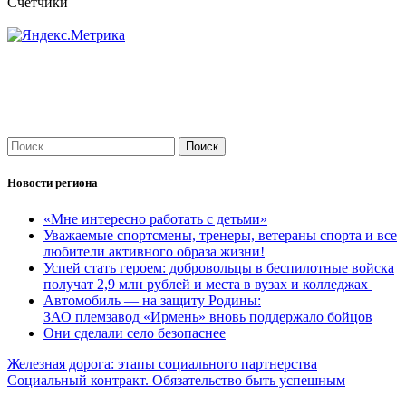
Счетчики
Найти:
Новости региона
«Мне интересно работать с детьми»
Уважаемые спортсмены, тренеры, ветераны спорта и все
любители активного образа жизни!
Успей стать героем: добровольцы в беспилотные войска
получат 2,9 млн рублей и места в вузах и колледжах
Автомобиль — на защиту Родины:
ЗАО племзавод «Ирмень» вновь поддержало бойцов
Они сделали село безопаснее
Навигация
Железная дорога: этапы социального партнерства
Социальный контракт. Обязательство быть успешным
по