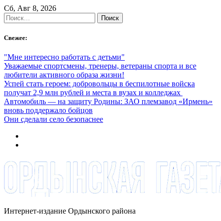
Skip
Сб, Авг 8, 2026
to
Найти:
content
Свежее:
"Мне интересно работать с детьми"
Уважаемые спортсмены, тренеры, ветераны спорта и все
любители активного образа жизни!
Успей стать героем: добровольцы в беспилотные войска
получат 2,9 млн рублей и места в вузах и колледжах
Автомобиль — на защиту Родины: ЗАО племзавод «Ирмень»
вновь поддержало бойцов
Они сделали село безопаснее
Интернет-издание Ордынского района