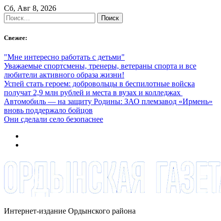
Skip
Сб, Авг 8, 2026
to
Найти:
content
Свежее:
"Мне интересно работать с детьми"
Уважаемые спортсмены, тренеры, ветераны спорта и все
любители активного образа жизни!
Успей стать героем: добровольцы в беспилотные войска
получат 2,9 млн рублей и места в вузах и колледжах
Автомобиль — на защиту Родины: ЗАО племзавод «Ирмень»
вновь поддержало бойцов
Они сделали село безопаснее
Интернет-издание Ордынского района