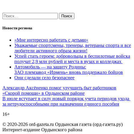
Найти:
Новости региона
«Мне интересно работать с детьми»
Уважаемые спортсмены, тренеры, ветераны спорта и все
любители активного образа жизни!
Успей стать героем: добровольцы в беспилотные войска
получат 2,9 млн рублей и места в вузах и колледжах
Автомобиль — на защиту Родины:
ЗАО племзавод «Ирмень» вновь поддержало бойцов
Они сделали село безопаснее
Навигация
Александр Аксёненко помог улучшить быт работников
«Скорой помощи» в Ордынском районе
по
В июле вступает в силу новый порядок учета периодов ухода
записям
за нетрудоспособными при назначении единого пособия
16+
© 2020-2026 ord-gazeta.ru Ордынская газета (орд-газета.ру)
Интернет-издание Ордынского района