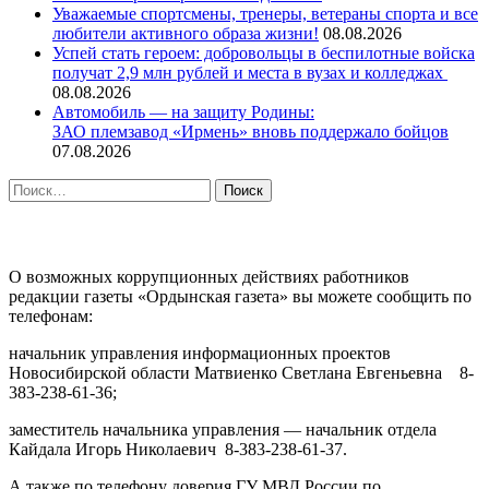
Уважаемые спортсмены, тренеры, ветераны спорта и все
любители активного образа жизни!
08.08.2026
Успей стать героем: добровольцы в беспилотные войска
получат 2,9 млн рублей и места в вузах и колледжах
08.08.2026
Автомобиль — на защиту Родины:
ЗАО племзавод «Ирмень» вновь поддержало бойцов
07.08.2026
Найти:
ПРОТИВОДЕЙСТВИЕ КОРРУПЦИИ
О возможных коррупционных действиях работников
редакции газеты «Ордынская газета» вы можете сообщить по
телефонам:
начальник управления информационных проектов
Новосибирской области Матвиенко Светлана Евгеньевна 8-
383-238-61-36;
заместитель начальника управления — начальник отдела
Кайдала Игорь Николаевич 8-383-238-61-37.
А также по телефону доверия ГУ МВД России по