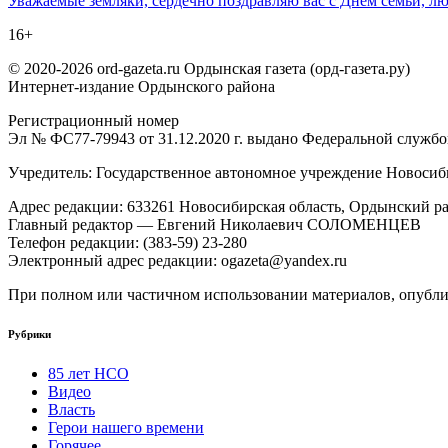
Уважаемые земляки, сердечно поздравляю вас с Днём семьи, лю
по
16+
записям
© 2020-2026 ord-gazeta.ru Ордынская газета (орд-газета.ру)
Интернет-издание Ордынского района
Регистрационный номер
Эл № ФС77-79943 от 31.12.2020 г. выдано Федеральной служб
Учредитель: Государственное автономное учреждение Новоси
Адрес редакции: 633261 Новосибирская область, Ордынский рай
Главный редактор — Евгений Николаевич СОЛОМЕНЦЕВ
Телефон редакции: (383-59) 23-280
Электронный адрес редакции: ogazeta@yandex.ru
При полном или частичном использовании материалов, опублик
Рубрики
85 лет НСО
Видео
Власть
Герои нашего времени
Горячее