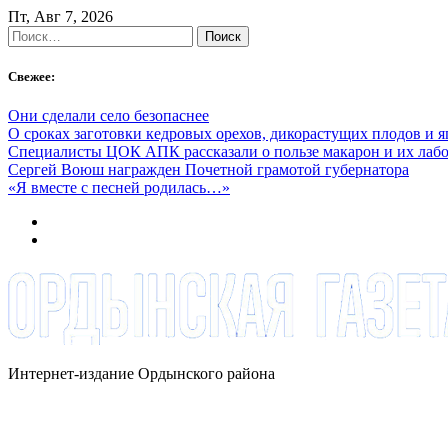
Skip
Пт, Авг 7, 2026
to
Найти:
content
Свежее:
Они сделали село безопаснее
О сроках заготовки кедровых орехов, дикорастущих плодов и 
Специалисты ЦОК АПК рассказали о пользе макарон и их лаб
Сергей Воюш награжден Почетной грамотой губернатора
«Я вместе с песней родилась…»
Интернет-издание Ордынского района