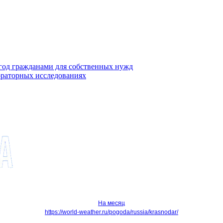
ягод гражданами для собственных нужд
ораторных исследованиях
На месяц
https://world-weather.ru/pogoda/russia/krasnodar/