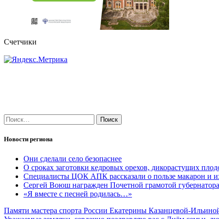
Счетчики
Найти:
Новости региона
Они сделали село безопаснее
О сроках заготовки кедровых орехов, дикорастущих плод
Специалисты ЦОК АПК рассказали о пользе макарон и и
Сергей Воюш награжден Почетной грамотой губернатор
«Я вместе с песней родилась…»
Навигация
Памяти мастера спорта России Екатерины Казанцевой-Ильино