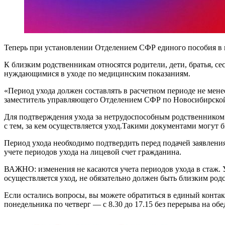
Теперь при установлении Отделением СФР единого пособия в к
К близким родственникам относятся родители, дети, братья, се
нуждающимися в уходе по медицинским показаниям.
«Период ухода должен составлять в расчетном периоде не мене
заместитель управляющего Отделением СФР по Новосибирско
Для подтверждения ухода за нетрудоспособным родственнико
с тем, за кем осуществляется уход.Такими документами могут б
Период ухода необходимо подтвердить перед подачей заявления 
учете периодов ухода на лицевой счет гражданина.
ВАЖНО: изменения не касаются учета периодов ухода в стаж. У
осуществляется уход, не обязательно должен быть близким род
Если остались вопросы, вы можете обратиться в единый конта
понедельника по четверг — с 8.30 до 17.15 без перерыва на об