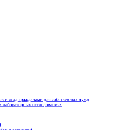
ов и ягод гражданами для собственных нужд
х лабораторных исследованиях
а
й