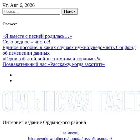
Skip
Чт, Авг 6, 2026
to
Найти:
content
Свежее:
«Я вместе с песней родилась…»
Село родное – чистое!
Единое пособие: в каких случаях нужно уведомлять Соцфонд
об изменении данных
«Герои забытой войны: помним и гордимся!»
Познавательный час «Расскажу, когда захотите»
Интернет-издание Ордынского района
На месяц
https://world-weather.ru/pogoda/russia/krasnodar/