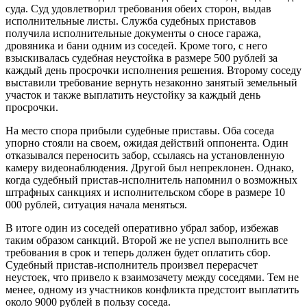
суда. Суд удовлетворил требования обеих сторон, выдав
исполнительные листы. Служба судебных приставов
получила исполнительные документы о сносе гаража,
дровяника и бани одним из соседей. Кроме того, с него
взыскивалась судебная неустойка в размере 500 рублей за
каждый день просрочки исполнения решения. Второму соседу
выставили требование вернуть незаконно занятый земельный
участок и также выплатить неустойку за каждый день
просрочки.
На место спора прибыли судебные приставы. Оба соседа
упорно стояли на своем, ожидая действий оппонента. Один
отказывался переносить забор, ссылаясь на установленную
камеру видеонаблюдения. Другой был непреклонен. Однако,
когда судебный пристав-исполнитель напомнил о возможных
штрафных санкциях и исполнительском сборе в размере 10
000 рублей, ситуация начала меняться.
В итоге один из соседей оперативно убрал забор, избежав
таким образом санкций. Второй же не успел выполнить все
требования в срок и теперь должен будет оплатить сбор.
Судебный пристав-исполнитель произвел перерасчет
неустоек, что привело к взаимозачету между соседями. Тем не
менее, одному из участников конфликта предстоит выплатить
около 9000 рублей в пользу соседа.