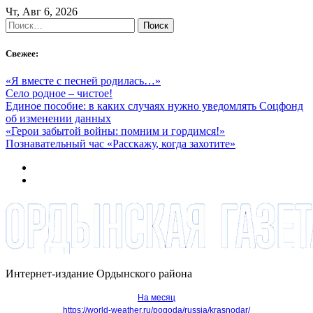
Skip
Чт, Авг 6, 2026
to
Найти:
content
Свежее:
«Я вместе с песней родилась…»
Село родное – чистое!
Единое пособие: в каких случаях нужно уведомлять Соцфонд
об изменении данных
«Герои забытой войны: помним и гордимся!»
Познавательный час «Расскажу, когда захотите»
Интернет-издание Ордынского района
На месяц
https://world-weather.ru/pogoda/russia/krasnodar/