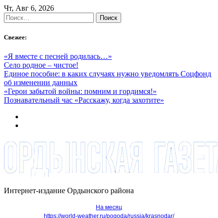
Skip
Чт, Авг 6, 2026
to
Найти:
content
Свежее:
«Я вместе с песней родилась…»
Село родное – чистое!
Единое пособие: в каких случаях нужно уведомлять Соцфонд
об изменении данных
«Герои забытой войны: помним и гордимся!»
Познавательный час «Расскажу, когда захотите»
Интернет-издание Ордынского района
На месяц
https://world-weather.ru/pogoda/russia/krasnodar/