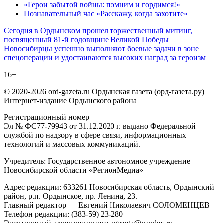
«Герои забытой войны: помним и гордимся!»
Познавательный час «Расскажу, когда захотите»
Навигация
Сегодня в Ордынском прошел торжественный митинг,
посвященный 81-й годовщине Великой Победы
по
Новосибирцы успешно выполняют боевые задачи в зоне
записям
спецоперации и удостаиваются высоких наград за героизм
16+
© 2020-2026 ord-gazeta.ru Ордынская газета (орд-газета.ру)
Интернет-издание Ордынского района
Регистрационный номер
Эл № ФС77-79943 от 31.12.2020 г. выдано Федеральной
службой по надзору в сфере связи, информационных
технологий и массовых коммуникаций.
Учредитель: Государственное автономное учреждение
Новосибирской области «РегионМедиа»
Адрес редакции: 633261 Новосибирская область, Ордынский
район, р.п. Ордынское, пр. Ленина, 23.
Главный редактор — Евгений Николаевич СОЛОМЕНЦЕВ
Телефон редакции: (383-59) 23-280
Электронный адрес редакции: ogazeta@yandex.ru