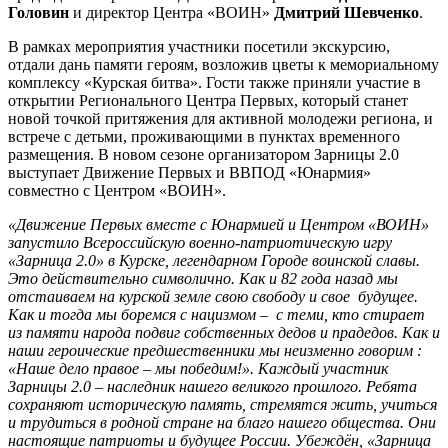
Головин
и директор Центра «ВОИН»
Дмитрий Шевченко
.
В рамках мероприятия участники посетили экскурсию,
отдали дань памяти героям, возложив цветы к мемориальному
комплексу «Курская битва». Гости также приняли участие в
открытии Регионального Центра Первых, который станет
новой точкой притяжения для активной молодежи региона, и
встрече с детьми, проживающими в пунктах временного
размещения. В новом сезоне организатором Зарницы 2.0
выступает Движение Первых и ВВПОД «Юнармия»
совместно с Центром «ВОИН».
«Движение Первых вместе с Юнармией и Центром «ВОИН»
запустило Всероссийскую военно-патриотическую игру
«Зарница 2.0» в Курске, легендарном Городе воинской славы.
Это действительно символично. Как и 82 года назад мы
отстаиваем на курской земле свою свободу и свое будущее.
Как и тогда мы боремся с нацизмом – с теми, кто стирает
из памяти народа подвиг собственных дедов и прадедов. Как и
наши героические предшественники мы неизменно говорим :
«Наше дело правое – мы победим!». Каждый участник
Зарницы 2.0 – наследник нашего великого прошлого. Ребята
сохраняют историческую память, стремятся жить, учиться
и трудиться в родной стране на благо нашего общества. Они
настоящие патриоты и будущее России. Убеждён, «Зарница