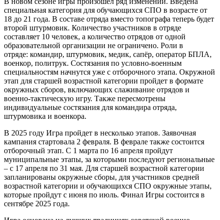
В новом сезоне игры произошел ряд изменений. Введена
специальная категория для обучающихся СПО в возрасте от
18 до 21 года. В составе отряда вместо топографа теперь будет
второй штурмовик. Количество участников в отряде
составляет 10 человек, а количество отрядов от одной
образовательной организации не ограничено. Роли в
отряде: командир, штурмовик, медик, сапёр, оператор БПЛА,
военкор, политрук. Состязания по условно-военным
специальностям начнутся уже с отборочного этапа. Окружной
этап для старшей возрастной категории пройдет в формате
окружных сборов, включающих слаживание отрядов и
военно-тактическую игру. Также пересмотрены
индивидуальные состязания для командира отряда,
штурмовика и военкора.
В 2025 году Игра пройдет в несколько этапов. Заявочная
кампания стартовала 2 февраля. В феврале также состоится
отборочный этап. С 1 марта по 16 апреля пройдут
муниципальные этапы, за которыми последуют региональные
– с 17 апреля по 31 мая. Для старшей возрастной категории
запланированы окружные сборы, для участников средней
возрастной категории и обучающихся СПО окружные этапы,
которые пройдут с июня по июль. Финал Игры состоится в
сентябре 2025 года.