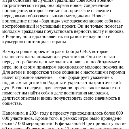
Игра основана на лучших традициях советской военно-
патриотической игры, она обрела новое, современное
воплощение, которое сочетает историческое наследие с
передовыми образовательными методиками. Новое
воплощение игры «Зарница» уже зарекомендовало себя как
востребованный и успешный проект. Он не только помогает
молодым гражданам почувствовать верность долгу и любовь
к Родине, но и вдохновляет их на развитие научного и
культурного потенциала страны.
Важную роль в проекте играют бойцы СВО, которые
становятся наставниками для участников. Они не только
передают ребятам ценные знания и навыки, необходимые в
игре, но и своим примером вдохновляют молодое поколение.
Для детей и подростков такое общение с настоящими героями
имеет огромное значение — оно формирует уважение к
подвигам защитников Родины и укрепляет патриотический
дух. В свою очередь, для ветеранов проект также важен: он
помогает им найти себя в деле воспитания молодежи,
делиться опытом и вновь почувствовать свою значимость в
обществе.
Напомним, в 2024 году к проекту присоединилось более 800
000 участников. Кроме того, в рамках игры было проведено
около 7 000 мероприятий. В финальной Игре приняли участие
60 отрядов, 48 региональных и 12 отрядов, представляющих