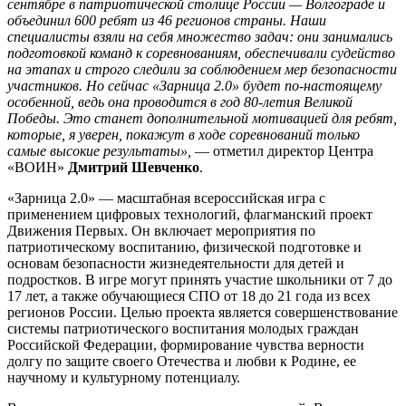
сентябре в патриотической столице России — Волгограде и
объединил 600 ребят из 46 регионов страны. Наши
специалисты взяли на себя множество задач: они занимались
подготовкой команд к соревнованиям, обеспечивали судейство
на этапах и строго следили за соблюдением мер безопасности
участников. Но сейчас «Зарница 2.0» будет по-настоящему
особенной, ведь она проводится в год 80-летия Великой
Победы. Это станет дополнительной мотивацией для ребят,
которые, я уверен, покажут в ходе соревнований только
самые высокие результаты»,
— отметил директор Центра
«ВОИН»
Дмитрий Шевченко
.
«Зарница 2.0» — масштабная всероссийская игра с
применением цифровых технологий, флагманский проект
Движения Первых. Он включает мероприятия по
патриотическому воспитанию, физической подготовке и
основам безопасности жизнедеятельности для детей и
подростков. В игре могут принять участие школьники от 7 до
17 лет, а также обучающиеся СПО от 18 до 21 года из всех
регионов России. Целью проекта является совершенствование
системы патриотического воспитания молодых граждан
Российской Федерации, формирование чувства верности
долгу по защите своего Отечества и любви к Родине, ее
научному и культурному потенциалу.