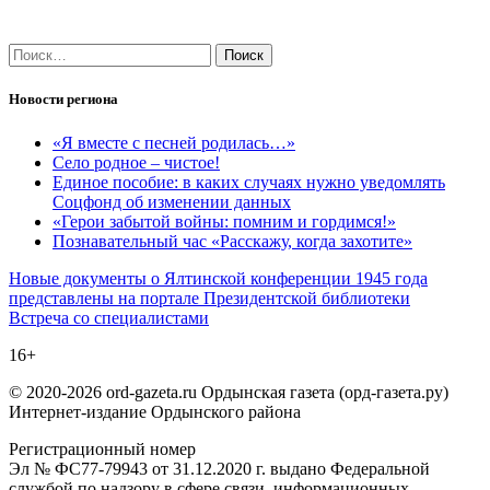
Найти:
Новости региона
«Я вместе с песней родилась…»
Село родное – чистое!
Единое пособие: в каких случаях нужно уведомлять
Соцфонд об изменении данных
«Герои забытой войны: помним и гордимся!»
Познавательный час «Расскажу, когда захотите»
Навигация
Новые документы о Ялтинской конференции 1945 года
представлены на портале Президентской библиотеки
по
Встреча со специалистами
записям
16+
© 2020-2026 ord-gazeta.ru Ордынская газета (орд-газета.ру)
Интернет-издание Ордынского района
Регистрационный номер
Эл № ФС77-79943 от 31.12.2020 г. выдано Федеральной
службой по надзору в сфере связи, информационных