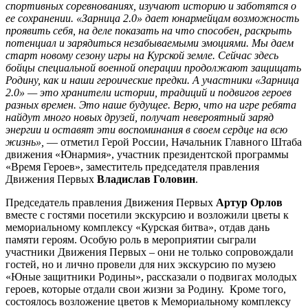
спортивных соревнованиях, изучают историю и заботятся о
ее сохранении. «Зарница 2.0» дает юнармейцам возможность
проявить себя, на деле показать на что способен, раскрыть
потенциал и зарядиться незабываемыми эмоциями. Мы даем
старт новому сезону игры на Курской земле. Сейчас здесь
бойцы специальной военной операции продолжают защищать
Родину, как и наши героические предки. А участники «Зарница
2.0» — это хранители истории, традиций и подвигов героев
разных времен. Это наше будущее. Верю, что на игре ребята
найдут много новых друзей, получат невероятный заряд
энергии и оставят эти воспоминания в своем сердце на всю
жизнь»,
— отметил Герой России, Начальник Главного Штаба
движения «Юнармия», участник президентской программы
«Время Героев», заместитель председателя правления
Движения Первых
Владислав Головин
.
Председатель правления Движения Первых
Артур Орлов
вместе с гостями посетили экскурсию и возложили цветы к
мемориальному комплексу «Курская битва», отдав дань
памяти героям. Особую роль в мероприятии сыграли
участники Движения Первых – они не только сопровождали
гостей, но и лично провели для них экскурсию по музею
«Юные защитники Родины», рассказали о подвигах молодых
героев, которые отдали свои жизни за Родину. Кроме того,
состоялось возложение цветов к Мемориальному комплексу