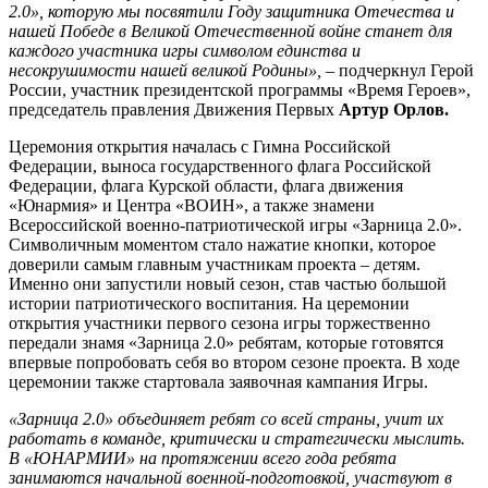
2.0», которую мы посвятили Году защитника Отечества и
нашей Победе в Великой Отечественной войне станет для
каждого участника игры символом единства и
несокрушимости нашей великой Родины»,
– подчеркнул Герой
России, участник президентской программы «Время Героев»,
председатель правления Движения Первых
Артур Орлов.
Церемония открытия началась с Гимна Российской
Федерации, выноса государственного флага Российской
Федерации, флага Курской области, флага движения
«Юнармия» и Центра «ВОИН», а также знамени
Всероссийской военно-патриотической игры «Зарница 2.0».
Символичным моментом стало нажатие кнопки, которое
доверили самым главным участникам проекта – детям.
Именно они запустили новый сезон, став частью большой
истории патриотического воспитания. На церемонии
открытия участники первого сезона игры торжественно
передали знамя «Зарница 2.0» ребятам, которые готовятся
впервые попробовать себя во втором сезоне проекта. В ходе
церемонии также стартовала заявочная кампания Игры.
«
Зарница 2.0» объединяет ребят со всей страны, учит их
работать в команде, критически и стратегически мыслить.
В «ЮНАРМИИ» на протяжении всего года ребята
занимаются начальной военной-подготовкой, участвуют в