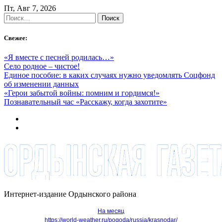
Skip
Пт, Авг 7, 2026
to
Найти:
content
Свежее:
«Я вместе с песней родилась…»
Село родное – чистое!
Единое пособие: в каких случаях нужно уведомлять Соцфонд
об изменении данных
«Герои забытой войны: помним и гордимся!»
Познавательный час «Расскажу, когда захотите»
Интернет-издание Ордынского района
На месяц
https://world-weather.ru/pogoda/russia/krasnodar/