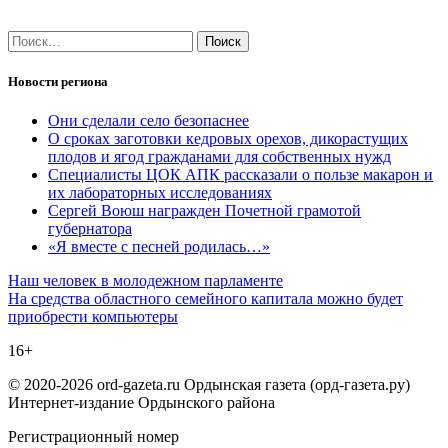
Найти:
Новости региона
Они сделали село безопаснее
О сроках заготовки кедровых орехов, дикорастущих
плодов и ягод гражданами для собственных нужд
Специалисты ЦОК АПК рассказали о пользе макарон и
их лабораторных исследованиях
Сергей Воюш награжден Почетной грамотой
губернатора
«Я вместе с песней родилась…»
Навигация
Наш человек в молодежном парламенте
На средства областного семейного капитала можно будет
по
приобрести компьютеры
записям
16+
© 2020-2026 ord-gazeta.ru Ордынская газета (орд-газета.ру)
Интернет-издание Ордынского района
Регистрационный номер