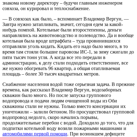
знакома новому директору – будучи главным инженером
совхоза, он курировал и теплоснабжение.
— В совхозах как было, – вспоминает Владимир Вергун, —
Завтра нужно затапливать, значит, сегодня едем за какой-
нибудь помпой. Котельные были второстепенны, деньги
направлялись на животноводство и полеводство. Да и вообще
котельная была вроде штрафбата – туда провинившихся
отправляли уголь кидать. Кидать его надо было много, в то
время там стояли большие паровозы ИС-1, за зиму сжигали до
пяти тысяч тонн угля. А когда все это передали в
администрацию, к делу стали подходить ответственнее, все
же нужно обогревать 96 квартир, а общая отапливаемая
площадь – более 30 тысяч квадратных метров.
Снабжение населения водой тоже серьезная задача. В прежние
времена, как рассказал Владимир Вергун, водозаборных
скважин было много. Но после запуска группового
водопровода и подачи людям очищенной воды из Оби
скважины стали не нужны. Только вместо консервации их
уничтожили – залили бетоном. Но просуществовал групповой
водопровод недолго, скоро начались порывы,
продолжительные перебои с водой. Доходило до того, что для
подпитки котельной воду возили пожарными машинами и
автомобилями первой помощи
. При возникшем дефиците