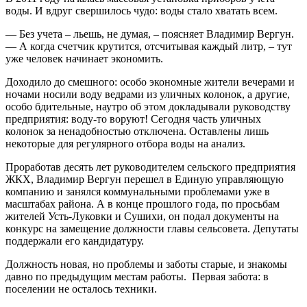
воды. И вдруг свершилось чудо: воды стало хватать всем.
— Без учета – льешь, не думая, – поясняет Владимир Вергун.
— А когда счетчик крутится, отсчитывая каждый литр, – тут
уже человек начинает экономить.
Доходило до смешного: особо экономные жители вечерами и
ночами носили воду ведрами из уличных колонок, а другие,
особо бдительные, наутро об этом докладывали руководству
предприятия: воду-то воруют! Сегодня часть уличных
колонок за ненадобностью отключена. Оставлены лишь
некоторые для регулярного отбора воды на анализ.
Проработав десять лет руководителем сельского предприятия
ЖКХ, Владимир Вергун перешел в Единую управляющую
компанию и занялся коммунальными проблемами уже в
масштабах района. А в конце прошлого года, по просьбам
жителей Усть-Луковки и Сушихи, он подал документы на
конкурс на замещение должности главы сельсовета. Депутаты
поддержали его кандидатуру.
Должность новая, но проблемы и заботы старые, и знакомы
давно по предыдущим местам работы. Первая забота: в
поселении не осталось техники.