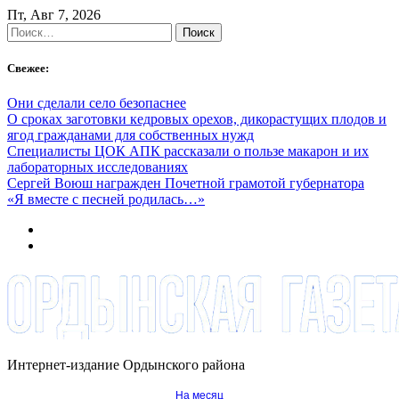
Skip
Пт, Авг 7, 2026
to
Найти:
content
Свежее:
Они сделали село безопаснее
О сроках заготовки кедровых орехов, дикорастущих плодов и
ягод гражданами для собственных нужд
Специалисты ЦОК АПК рассказали о пользе макарон и их
лабораторных исследованиях
Сергей Воюш награжден Почетной грамотой губернатора
«Я вместе с песней родилась…»
Интернет-издание Ордынского района
На месяц