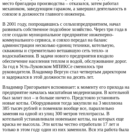
место бригадира производства – отказался, затем работал
механиком, заведующим гаражом, а завершил деятельность в
совхозе в должности главного инженера.
В 2001 году, попрощавшись с сельхозпредприятием, начал
развивать собственное подсобное хозяйство. Через три года в
селе создали муниципальное предприятие инженерно-
коммунального сервиса, и совхоз передал на баланс
администрации несколько единиц техники, котельную,
скважины и стремительно ветшавшую сеть тепло- и
водоснабжения. В задачи нового предприятия входило
обеспечение населения теплом и водой, обслуживание дорог.
За год в Усть-Луковском МПИКСе сменилось три
руководителя. Владимир Вергун стал четвертым директором
и задержался в этой должности на десять лет.
Владимир Григорьевич вспоминает: к моменту его прихода на
предприятие началась масштабная модернизация. В котельной
был залит пол – и больше ничего. Предстояло установить
новые котлы. Оборудования тогда закупили на 3 миллиона
385 тысяч рублей и поменяли вообще все, параллельно
заменяя на одной из улиц 300 метров теплотрассы. В
котельной устанавливали новенькие котлы, на которых еще
краска не высохла. Эти котлы честно отработали 17 лет и
только в этом году один из них заменили. Вся эта работа была