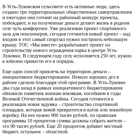
В Усть-Луковском сельсовете есть активные люди, здесь
создано три территориальных общественных самоуправления
и ежегодно они готовят на районный конкурс проекты,
побеждают, и на полученные деньги делают жизнь в родном
селе чуть комфортнее. Уже реализован проект спортивного
зала для пенсионеров, сегодня готовится новый проект – над
входом в этот самый спортзал нужно построить небольшую
крышу. ТОС «Мы вместе» разрабатывает проект по
строительству нового ограждения парка в центре Усть-
Луковки. В следующем году селу исполняется 250 лет, нужно
к юбилею привести его в порядок.
Еще один способ привлечь на территорию деньги –
инициативное бюджетирование. Немало хороших дел в
районе сделали благодаря этой программе. В Усть-Луковке
два года назад в рамках инициативного бюджетирования
обновили памятник воинам-землякам, погибшим в годы
Великой Отечественной войны. Сегодня готовится к
реализации новая задумка – строительство спортивной
площадки, которая зимой превратится в каток или хоккейную
коробку. На нее нужно 900 тысяч рублей, по правилам
программы 10 процентов суммы должны собрать жители –
это 90 тысяч рублей. Еще 20 процентов добавит местный
бюджет, остальное – областной.