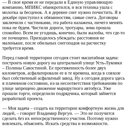
— В свое время ее не передали в Единую управляющую
компанию, МПИКС обанкротился, и вся техника ушла с
молотка за бесценок. А в деревне снег нужно почистить. Я в
декабре приступил к обязанностям, самые снега. Договоры
заключили с частниками, эта работа налажена, ничего менять
пока не будем. Чистили дороги, тротуары, зима прошла
спокойно. Всем не угодишь, конечно, были жалобы, что где-то
не почищено. Приходилось убеждать: расстояния не
маленькие, после обильных снегопадов на расчистку
требуется время.
Перед главой территории сегодня стоит масштабная задача:
построить новую дорогу на центральной улице Усть-Луковки
– Полины Савостиной. Ее протяженность более двух
километров, асфальтировали ее в те времена, когда в совхозе
был собственный асфальтный завод. Ну а сегодня дорога здесь
в плачевном состоянии, из-за несоответствия требованиям по
улице запрещено движение маршрутного автобуса. Уже
прошли торги, определили подрядчика, который займется
разработкой проекта.
— Моя задача – создать на территории комфортную жизнь для
людей, – говорит Владимир Вергун. — Это не получится
сделать без их непосредственного участия. Поэтому нужно
вовлекать, объяснять. Искать средства и возможности.