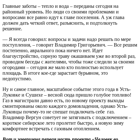
Главные заботы – тепло и вода – переданы сегодня на
районный уровень. Но люди со своими проблемами и
вопросами все равно идут к главе поселения. А уж глава
должен дать четкий ответ, разъяснить, и подтолкнуть
решение.
— Я всегда говорил: вопросы и задачи надо решать по мере
поступления, – говорит Владимир Григорьевич. — Все решим
постепенно, аврального пока ничего нет. Идет
благоустройство, сорную траву окашиваем уже во второй раз,
проводим беседы с жителями, чтобы тоже следили за своими
огородами – сегодня же мало кто полностью использует
площадь. В итоге кое-где зарастает бурьяном, это
недопустимо.
Ну и самое главное, масштабное событие этого года в Усть-
Луковке и Сушихе – весной сюда пришло голубое топливо!
Газ в магистрали давно есть, по новому проекту выходы
смонтированы около каждого домовладения, однако Усть-
Луковцы почему-то не спешат подключать себе газ.
Владимир Вергун советует не затягивать с подключением –
короткое сибирское лето пролетит быстро, а новую зиму
комфортнее встречать с газовым отоплением.
Вот и завершена первая часть проекта «Человек во