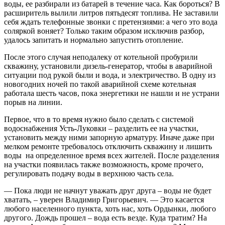
воды, ее разбирали из батарей в течение часа. Как бороться? В
расширитель вылили литров пятьдесят топлива. Не заставили
себя ждать телефонные звонки с претензиями: а чего это вода
соляркой воняет? Только таким образом исключив разбор,
удалось запитать и нормально запустить отопление.
После этого случая неподалеку от котельной пробурили
скважину, установили дизель-генератор, чтобы в аварийной
ситуации под рукой были и вода, и электричество. В одну из
новогодних ночей по такой аварийной схеме котельная
работала шесть часов, пока энергетики не нашли и не устрани
порыв на линии.
Первое, что в то время нужно было сделать с системой
водоснабжения Усть-Луковки – разделить ее на участки,
установить между ними запорную арматуру. Иначе даже при
мелком ремонте требовалось отключить скважину и лишить
воды на определенное время всех жителей. После разделения
на участки появилась также возможность, кроме прочего,
регулировать подачу воды в верхнюю часть села.
— Пока люди не начнут уважать друг друга – воды не будет
хватать, – уверен Владимир Григорьевич. — Это касается
любого населенного пункта, хоть нас, хоть Ордынки, любого
другого. Дождь прошел – вода есть везде. Куда тратим? На