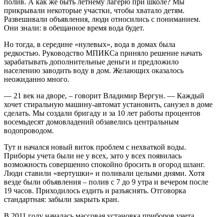
полив. А как же быть летнему лагерю при школе? Мы
прикрывали некоторые участки, чтобы хватало детям.
Развешивали объявления, люди относились с пониманием.
Они знали: в обещанное время вода будет.
Но тогда, в середине «нулевых», вода в домах была
редкостью. Руководство МПИКСа приняло решение начать
зарабатывать дополнительные деньги и предложило
населению заводить воду в дом. Желающих оказалось
неожиданно много.
— 21 век на дворе, – говорит Владимир Вергун. — Каждый
хочет стиральную машину-автомат установить, санузел в доме
сделать. Мы создали бригаду и за 10 лет работы процентов
восемьдесят домовладений обзавелись центральным
водопроводом.
Тут и начался новый виток проблем с нехваткой воды.
Приборы учета были не у всех, зато у всех появилась
возможность совершенно спокойно бросить в огород шланг.
Люди ставили «вертушки» и поливали целыми днями. Хотя
везде были объявления – полив с 7 до 9 утра и вечером после
19 часов. Приходилось ездить и разъяснять. Отговорка
стандартная: забыли закрыть кран.
В 2011 году началась массовая установка приборов учета